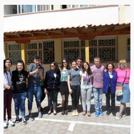
Nieodpłatna pomoc prawna i poradnictwo...
Kadra nauczycielska
Druki do pobrania
Zajęcia pozalekcyjne
Konkursy
Wszystko o wszawicy
Dla nauczycieli
Kadra nauczycielska
Aktywna tablica
Do pobrania - nauczyciele
27 stycznia- Międzynarodowy Dzień Pamięci
o Ofiarach Holokaustu
Konkurs