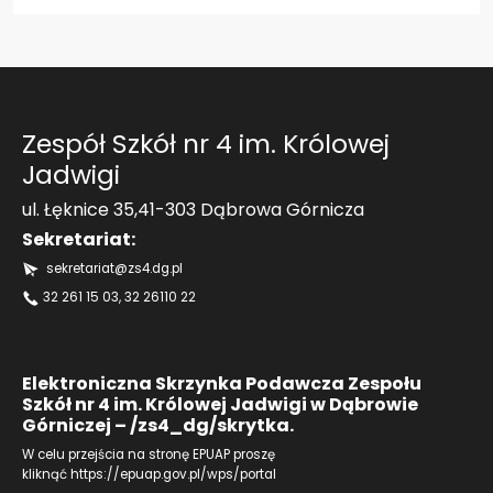
Zespół Szkół nr 4 im. Królowej
Jadwigi
ul. Łęknice 35,41-303 Dąbrowa Górnicza
Sekretariat:
sekretariat@zs4.dg.pl
32 261 15 03
, 32 26110 22
Elektroniczna Skrzynka Podawcza Zespołu
Szkół nr 4 im. Królowej Jadwigi w Dąbrowie
Górniczej – /zs4_dg/skrytka.
W celu przejścia na stronę EPUAP proszę
kliknąć
https://epuap.gov.pl/wps/portal