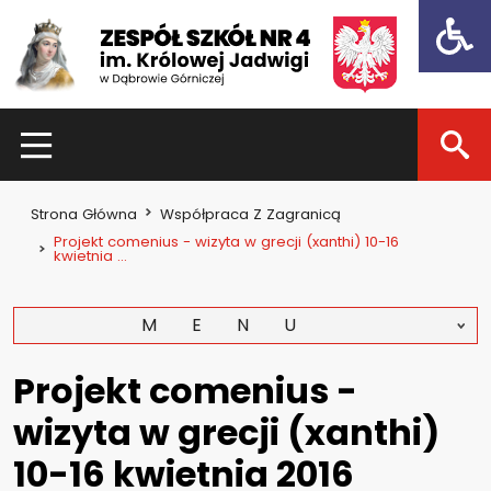
Open t
HOME
Strona Główna
Współpraca Z Zagranicą
Dla uczniów
Projekt comenius - wizyta w grecji (xanthi) 10-16
kwietnia ...
Dzień otwarty 2021
Kadra nauczycielska
MENU
Zajęcia pozalekcyjne
Projekt comenius -
Konkursy
wizyta w grecji (xanthi)
Dla rodziców
10-16 kwietnia 2016