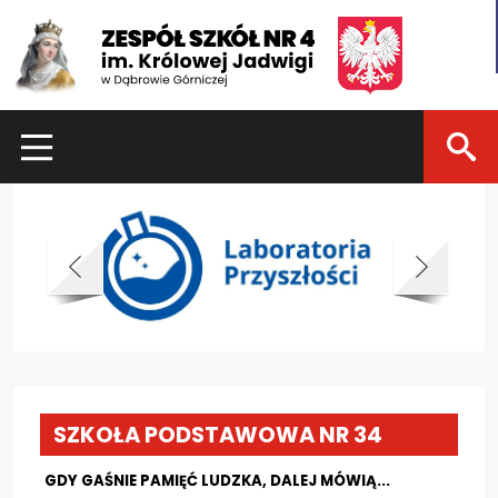
HOME
Zespół szkół nr 4 im Królowej J
Dla uczniów
Dzień otwarty 2021
Kadra nauczycielska
Zajęcia pozalekcyjne
Konkursy
SZKOŁA PODSTAWOWA NR 34
Dla rodziców
GDY GAŚNIE PAMIĘĆ LUDZKA, DALEJ MÓWIĄ...