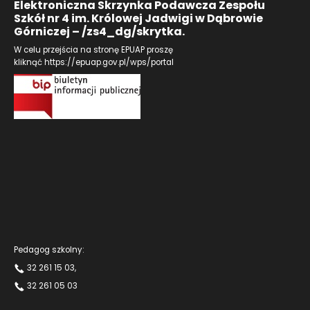
Elektroniczna Skrzynka Podawcza Zespołu
Szkół nr 4 im. Królowej Jadwigi w Dąbrowie
Górniczej – /zs4_dg/skrytka.
W celu przejścia na stronę EPUAP proszę
kliknąć
https://epuap.gov.pl/wps/portal
Pedagog szkolny:
32 261 15 03
,
32 261 05 03