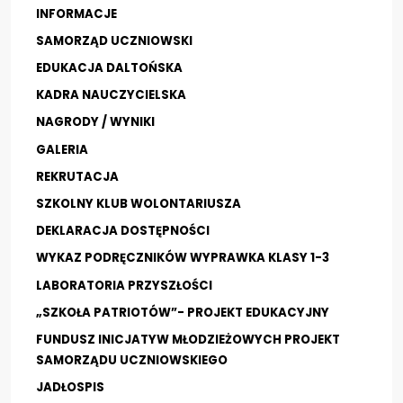
Nieodpłatna pomoc prawna i poradnictwo...
INFORMACJE
Kadra nauczycielska
SAMORZĄD UCZNIOWSKI
EDUKACJA DALTOŃSKA
Druki do pobrania
KADRA NAUCZYCIELSKA
Zajęcia pozalekcyjne
NAGRODY / WYNIKI
Konkursy
GALERIA
Wszystko o wszawicy
REKRUTACJA
SZKOLNY KLUB WOLONTARIUSZA
Dla nauczycieli
DEKLARACJA DOSTĘPNOŚCI
Kadra nauczycielska
WYKAZ PODRĘCZNIKÓW WYPRAWKA KLASY 1-3
LABORATORIA PRZYSZŁOŚCI
Aktywna tablica
„SZKOŁA PATRIOTÓW”- PROJEKT EDUKACYJNY
Do pobrania - nauczyciele
FUNDUSZ INICJATYW MŁODZIEŻOWYCH PROJEKT
27 stycznia- Międzynarodowy Dzień Pamięci
SAMORZĄDU UCZNIOWSKIEGO
o Ofiarach Holokaustu
JADŁOSPIS
Konkurs