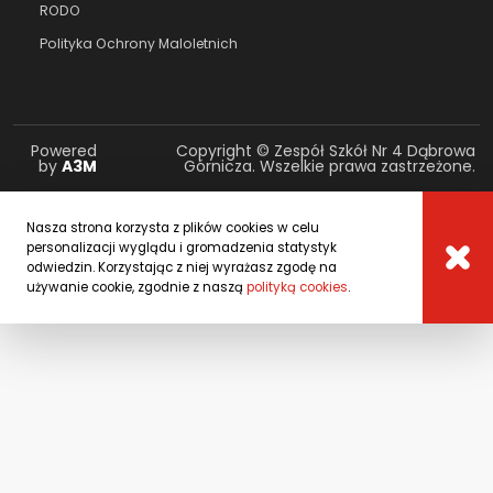
RODO
Polityka Ochrony Maloletnich
Powered
Copyright © Zespół Szkół Nr 4 Dąbrowa
by
A3M
Górnicza. Wszelkie prawa zastrzeżone.
Nasza strona korzysta z plików cookies w celu
personalizacji wyglądu i gromadzenia statystyk
odwiedzin. Korzystając z niej wyrażasz zgodę na
używanie cookie, zgodnie z naszą
polityką cookies
.