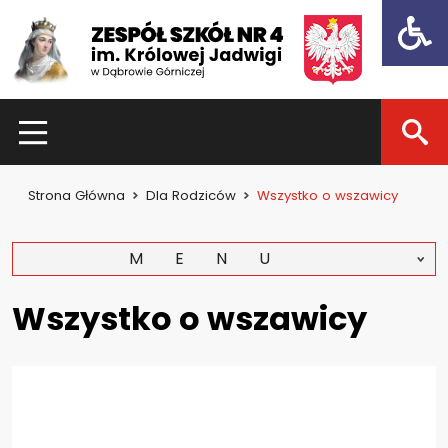
Open t
HOME
Strona Główna
Dla Rodziców
Wszystko o wszawicy
Dla uczniów
Dzień otwarty 2021
MENU
Kadra nauczycielska
Wszystko o wszawicy
Zajęcia pozalekcyjne
Konkursy
Dla rodziców