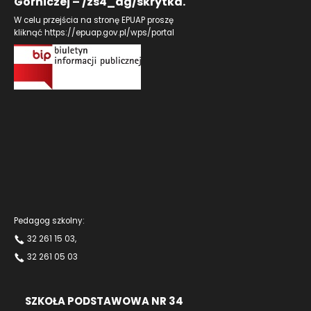
Górniczej – /zs4_dg/skrytka.
W celu przejścia na stronę EPUAP proszę
kliknąć
https://epuap.gov.pl/wps/portal
Pedagog szkolny:
32 261 15 03
,
32 261 05 03
SZKOŁA PODSTAWOWA NR 34