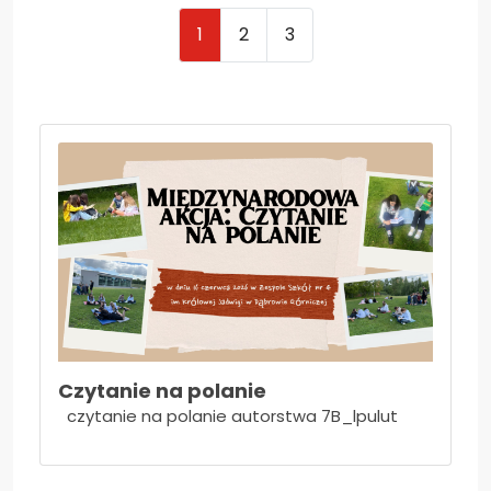
Nieodpłatna pomoc prawna i poradnictwo...
1
2
3
Kadra nauczycielska
Druki do pobrania
Zajęcia pozalekcyjne
Konkursy
Wszystko o wszawicy
Dla nauczycieli
Kadra nauczycielska
Aktywna tablica
Do pobrania - nauczyciele
Czytanie na polanie
czytanie na polanie autorstwa 7B_lpulut
27 stycznia- Międzynarodowy Dzień Pamięci
o Ofiarach Holokaustu
Konkurs