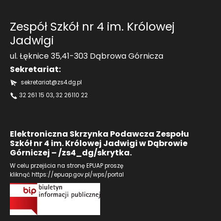
Zespół Szkół nr 4 im. Królowej
Jadwigi
ul. Łęknice 35,41-303 Dąbrowa Górnicza
Sekretariat:
sekretariat@zs4.dg.pl
32 261 15 03
, 32 26110 22
Elektroniczna Skrzynka Podawcza Zespołu
Szkół nr 4 im. Królowej Jadwigi w Dąbrowie
Górniczej – /zs4_dg/skrytka.
W celu przejścia na stronę EPUAP proszę
kliknąć
https://epuap.gov.pl/wps/portal