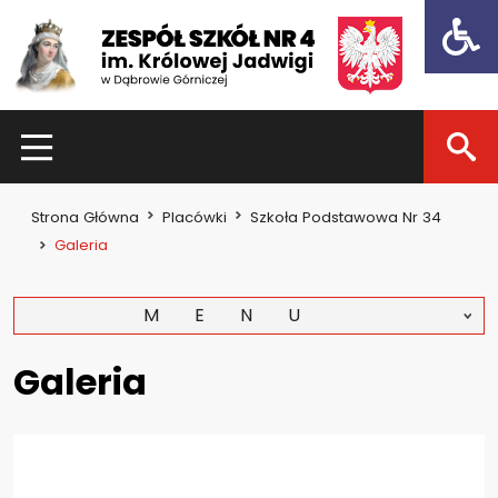
Open t
HOME
Strona Główna
Placówki
Szkoła Podstawowa Nr 34
Dla uczniów
Galeria
Dzień otwarty 2021
MENU
Kadra nauczycielska
Zajęcia pozalekcyjne
Galeria
Konkursy
Dla rodziców