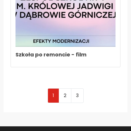
Szkoła po remoncie - film
1
2
3