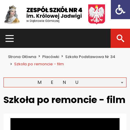
Open t
HOME
Strona Główna
Placówki
Szkoła Podstawowa Nr 34
Dla uczniów
Szkoła po remoncie - film
Dzień otwarty 2021
MENU
Kadra nauczycielska
Zajęcia pozalekcyjne
Szkoła po remoncie - film
Konkursy
Dla rodziców