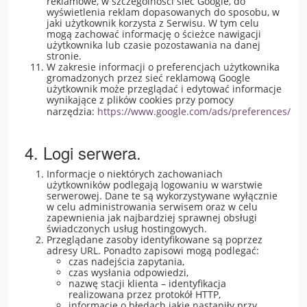
reklamowe, w szczególności sieć Google, do
wyświetlenia reklam dopasowanych do sposobu, w
jaki użytkownik korzysta z Serwisu. W tym celu
mogą zachować informację o ścieżce nawigacji
użytkownika lub czasie pozostawania na danej
stronie.
W zakresie informacji o preferencjach użytkownika
gromadzonych przez sieć reklamową Google
użytkownik może przeglądać i edytować informacje
wynikające z plików cookies przy pomocy
narzędzia:
https://www.google.com/ads/preferences/
4. Logi serwera.
Informacje o niektórych zachowaniach
użytkowników podlegają logowaniu w warstwie
serwerowej. Dane te są wykorzystywane wyłącznie
w celu administrowania serwisem oraz w celu
zapewnienia jak najbardziej sprawnej obsługi
świadczonych usług hostingowych.
Przeglądane zasoby identyfikowane są poprzez
adresy URL. Ponadto zapisowi mogą podlegać:
czas nadejścia zapytania,
czas wysłania odpowiedzi,
nazwę stacji klienta – identyfikacja
realizowana przez protokół HTTP,
informacje o błędach jakie nastąpiły przy