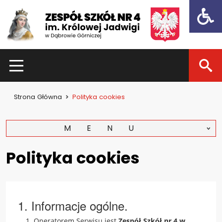
Open t
HOME
Strona Główna
Polityka cookies
Dla uczniów
Dzień otwarty 2021
MENU
Kadra nauczycielska
Polityka cookies
Zajęcia pozalekcyjne
Konkursy
1. Informacje ogólne.
Dla rodziców
Operatorem Serwisu jest
Zespół Szkół nr 4 w