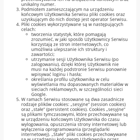
unikalny numer.
Podmiotem zamieszczającym na urządzeniu
końcowym Użytkownika Serwisu pliki cookies oraz
uzyskującym do nich dostęp jest operator Serwisu.
Pliki cookies wykorzystywane są w następujących
celach:
tworzenia statystyk, które pomagają
zrozumieć, w jaki sposób Użytkownicy Serwisu
korzystają ze stron internetowych, co
umożliwia ulepszanie ich struktury i
zawartości;
utrzymanie sesji Użytkownika Serwisu (po
zalogowaniu), dzięki której Użytkownik nie
musi na każdej podstronie Serwisu ponownie
wpisywać loginu i hasła;
określania profilu użytkownika w celu
wyświetlania mu dopasowanych materiałów w
sieciach reklamowych, w szczególności sieci
Google.
W ramach Serwisu stosowane są dwa zasadnicze
rodzaje plików cookies: „sesyjne” (session cookies)
oraz „stałe” (persistent cookies). Cookies „sesyjne”
są plikami tymczasowymi, które przechowywane są
w urządzeniu końcowym Użytkownika do czasu
wylogowania, opuszczenia strony internetowej lub
wyłączenia oprogramowania (przeglądarki
internetowej). „Stałe” pliki cookies przechowywane
są w urządzeniu końcowym Użytkownika przez