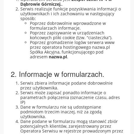
Nieodpłatna pomoc prawna i poradnictwo...
Dąbrowie Górniczej.
.
Serwis realizuje funkcje pozyskiwania informacji o
Kadra nauczycielska
użytkownikach i ich zachowaniu w następujący
sposób:
Druki do pobrania
Poprzez dobrowolnie wprowadzone w
formularzach informacje.
Poprzez zapisywanie w urządzeniach
Zajęcia pozalekcyjne
końcowych pliki cookie (tzw. “ciasteczka”).
Poprzez gromadzenie logów serwera www
Konkursy
przez operatora hostingowego nazwa.pl
Spółka Akcyjna, funkcjonującego pod
Wszystko o wszawicy
adresem
nazwa.pl
.
2. Informacje w formularzach.
Dla nauczycieli
Serwis zbiera informacje podane dobrowolnie
Kadra nauczycielska
przez użytkownika.
Serwis może zapisać ponadto informacje o
Aktywna tablica
parametrach połączenia (oznaczenie czasu, adres
IP)
Do pobrania - nauczyciele
Dane w formularzu nie są udostępniane
podmiotom trzecim inaczej, niż za zgodą
27 stycznia- Międzynarodowy Dzień Pamięci
użytkownika.
o Ofiarach Holokaustu
Dane podane w formularzu mogą stanowić zbiór
potencjalnych klientów, zarejestrowany przez
Operatora Serwisu w rejestrze prowadzonym przez
Konkurs