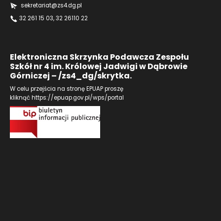
sekretariat@zs4.dg.pl
32 261 15 03
, 32 26110 22
Elektroniczna Skrzynka Podawcza Zespołu
Szkół nr 4 im. Królowej Jadwigi w Dąbrowie
Górniczej – /zs4_dg/skrytka.
W celu przejścia na stronę EPUAP proszę
kliknąć
https://epuap.gov.pl/wps/portal