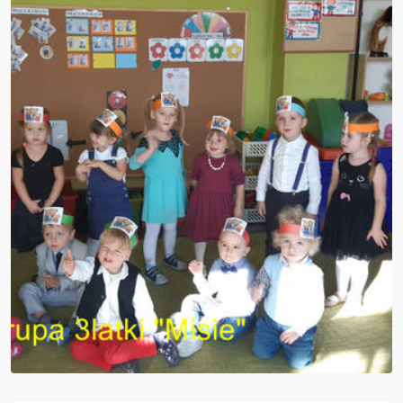
Nieodpłatna pomoc prawna i poradnictwo...
Kadra nauczycielska
Druki do pobrania
Zajęcia pozalekcyjne
Konkursy
Wszystko o wszawicy
Dla nauczycieli
Kadra nauczycielska
Aktywna tablica
Do pobrania - nauczyciele
27 stycznia- Międzynarodowy Dzień Pamięci
o Ofiarach Holokaustu
Konkurs