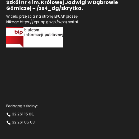
Szkół nr 4 im. Królowej Jadwigi w Dąbrowie
Górniczej – /zs4_dg/skrytka.
W celu przejścia na stronę EPUAP proszę
kliknąć
https://epuap.gov.pl/wps/portal
Pedagog szkolny:
32 261 15 03
,
32 261 05 03