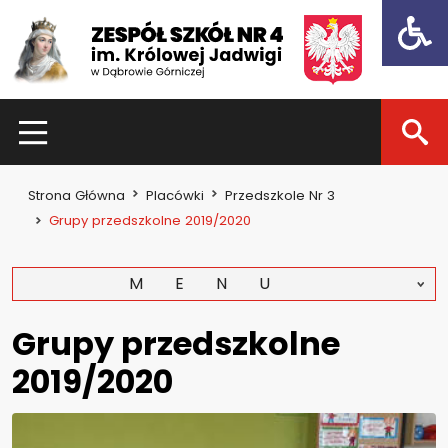
Open t
HOME
Strona Główna
Placówki
Przedszkole Nr 3
Dla uczniów
Grupy przedszkolne 2019/2020
Dzień otwarty 2021
MENU
Kadra nauczycielska
Zajęcia pozalekcyjne
Grupy przedszkolne
Konkursy
2019/2020
Dla rodziców