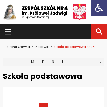
Open t
HOME
Strona Główna
Placówki
Szkoła podstawowa nr 34
Dla uczniów
Dzień otwarty 2021
MENU
Kadra nauczycielska
Szkoła podstawowa
Zajęcia pozalekcyjne
Konkursy
Dla rodziców