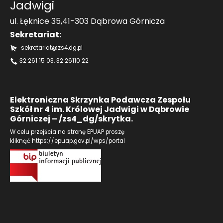
Jadwigi
ul. Łęknice 35,41-303 Dąbrowa Górnicza
Sekretariat:
sekretariat@zs4.dg.pl
32 261 15 03
, 32 26110 22
Elektroniczna Skrzynka Podawcza Zespołu
Szkół nr 4 im. Królowej Jadwigi w Dąbrowie
Górniczej – /zs4_dg/skrytka.
W celu przejścia na stronę EPUAP proszę
kliknąć
https://epuap.gov.pl/wps/portal