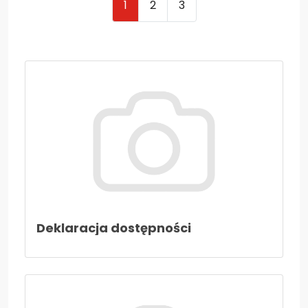
1
2
3
Nieodpłatna pomoc prawna i poradnictwo...
Kadra nauczycielska
Druki do pobrania
Zajęcia pozalekcyjne
Konkursy
Wszystko o wszawicy
Dla nauczycieli
Kadra nauczycielska
Aktywna tablica
Deklaracja dostępności
Do pobrania - nauczyciele
27 stycznia- Międzynarodowy Dzień Pamięci
o Ofiarach Holokaustu
Konkurs