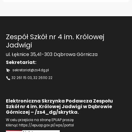
Nieodpłatna pomoc prawna i poradnictwo...
Kadra nauczycielska
Druki do pobrania
Zajęcia pozalekcyjne
Zespół Szkół nr 4 im. Królowej
Jadwigi
Konkursy
ul. Łęknice 35,41-303 Dąbrowa Górnicza
Wszystko o wszawicy
Sekretariat:
sekretariat@zs4.dg.pl
Dla nauczycieli
32 261 15 03
, 32 26110 22
Kadra nauczycielska
Aktywna tablica
Elektroniczna Skrzynka Podawcza Zespołu
Do pobrania - nauczyciele
Szkół nr 4 im. Królowej Jadwigi w Dąbrowie
Górniczej – /zs4_dg/skrytka.
27 stycznia- Międzynarodowy Dzień Pamięci
o Ofiarach Holokaustu
W celu przejścia na stronę EPUAP proszę
kliknąć
https://epuap.gov.pl/wps/portal
Konkurs