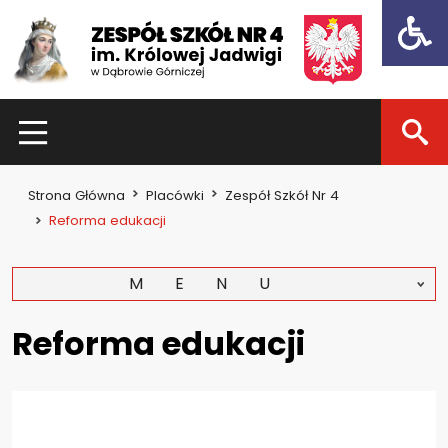
Open t
HOME
Strona Główna
Placówki
Zespół Szkół Nr 4
Dla uczniów
Reforma edukacji
Dzień otwarty 2021
MENU
Kadra nauczycielska
Zajęcia pozalekcyjne
Reforma edukacji
Konkursy
Dla rodziców