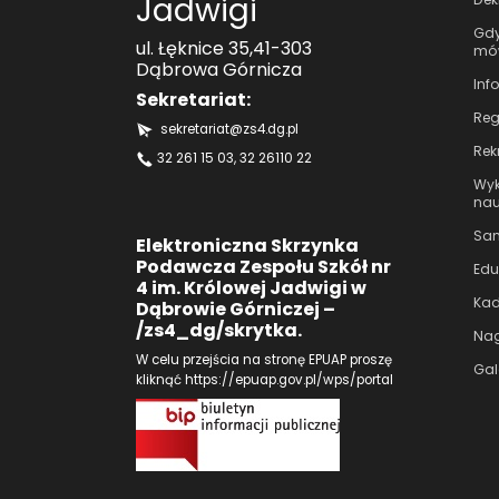
Jadwigi
Gdy
ul. Łęknice 35,41-303
mów
Dąbrowa Górnicza
Inf
Sekretariat:
Reg
sekretariat@zs4.dg.pl
Rek
32 261 15 03
, 32 26110 22
Wyk
nau
Sam
Elektroniczna Skrzynka
Podawcza Zespołu Szkół nr
Edu
4 im. Królowej Jadwigi w
Kad
Dąbrowie Górniczej –
/zs4_dg/skrytka.
Nag
W celu przejścia na stronę EPUAP proszę
Gal
kliknąć
https://epuap.gov.pl/wps/portal