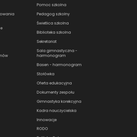
Pomoc szkolna
nowania
Pedagog szkolny
Świetlica szkolna
le
Biblioteka szkolna
Sekretariat
Sala gimnastyczna -
amów
harmonogram
Basen - harmonogram
Stołówka
Oferta edukacyjna
Dokumenty zespołu
Gimnastyka korekcyjna
Kadra nauczycielska
Innowacje
RODO