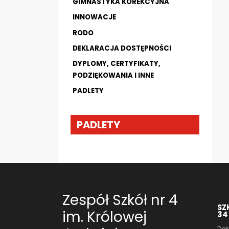
GIMNASTYKA KOREKCYJNA
INNOWACJE
RODO
DEKLARACJA DOSTĘPNOŚCI
DYPLOMY, CERTYFIKATY,
PODZIĘKOWANIA I INNE
PADLETY
PADLETY
Zespół Szkół nr 4
SZ
im. Królowej
34
Dek