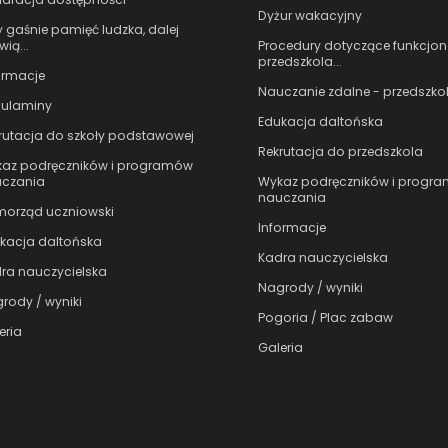
Dyżur wakacyjny
 gaśnie pamięć ludzka, dalej
Procedury dotyczące funkcjo
ią...
przedszkola...
ormacje
Nauczanie zdalne - przedszko
ulaminy
Edukacja daltońska
rutacja do szkoły podstawowej
Rekrutacja do przedszkola
az podręczników i programów
Wykaz podręczników i progr
czania
nauczania
orząd uczniowski
Informacje
kacja daltońska
Kadra nauczycielska
ra nauczycielska
Nagrody / wyniki
rody / wyniki
Pogoria / Plac zabaw
eria
Galeria