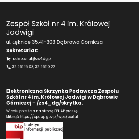
Aktualności
Zespół Szkół nr 4 im. Królowej
Jadwigi
Kontakt
ul. Łęknice 35,41-303 Dąbrowa Górnicza
Sekretariat:
sekretariat@zs4.dg.pl
32 261 15 03
, 32 26110 22
Elektroniczna Skrzynka Podawcza Zespołu
Szkół nr 4 im. Królowej Jadwigi w Dąbrowie
Górniczej – /zs4_dg/skrytka.
W celu przejścia na stronę EPUAP proszę
kliknąć
https://epuap.gov.pl/wps/portal