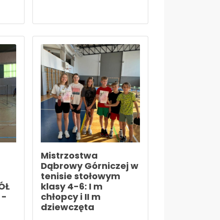
Mistrzostwa
Dąbrowy Górniczej w
tenisie stołowym
ÓŁ
klasy 4-6: I m
 -
chłopcy i II m
dziewczęta