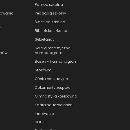
Pomoc szkolna
nowania
Pedagog szkolny
Świetlica szkolna
le
Biblioteka szkolna
Sekretariat
Sala gimnastyczna -
amów
harmonogram
Basen - harmonogram
Stołówka
Oferta edukacyjna
Dokumenty zespołu
Gimnastyka korekcyjna
Kadra nauczycielska
Innowacje
RODO