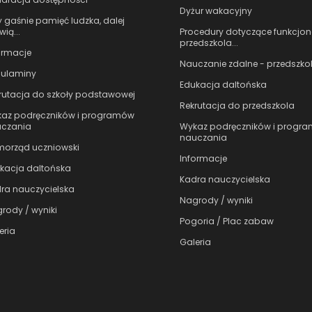
Dyżur wakacyjny
 gaśnie pamięć ludzka, dalej
Procedury dotyczące funkcjo
ią...
przedszkola...
ormacje
Nauczanie zdalne - przedszko
ulaminy
Edukacja daltońska
rutacja do szkoły podstawowej
Rekrutacja do przedszkola
az podręczników i programów
Wykaz podręczników i progr
czania
nauczania
orząd uczniowski
Informacje
kacja daltońska
Kadra nauczycielska
ra nauczycielska
Nagrody / wyniki
rody / wyniki
Pogoria / Plac zabaw
eria
Galeria