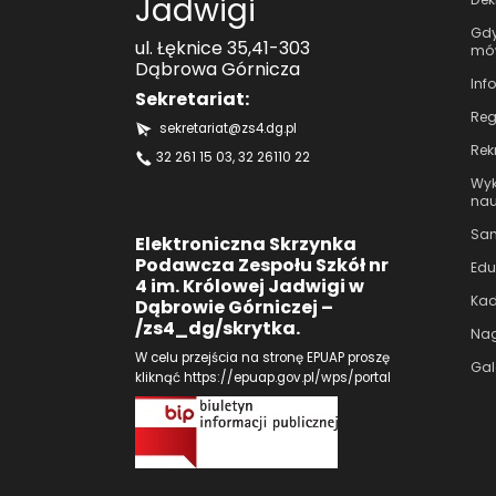
Jadwigi
Gdy
ul. Łęknice 35,41-303
mów
Dąbrowa Górnicza
Inf
Sekretariat:
Reg
sekretariat@zs4.dg.pl
Rek
32 261 15 03
, 32 26110 22
Wyk
nau
Sam
Elektroniczna Skrzynka
Podawcza Zespołu Szkół nr
Edu
4 im. Królowej Jadwigi w
Kad
Dąbrowie Górniczej –
/zs4_dg/skrytka.
Nag
W celu przejścia na stronę EPUAP proszę
Gal
kliknąć
https://epuap.gov.pl/wps/portal