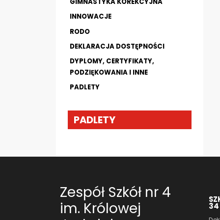
GIMNASTYKA KOREKCYJNA
INNOWACJE
RODO
DEKLARACJA DOSTĘPNOŚCI
DYPLOMY, CERTYFIKATY,
PODZIĘKOWANIA I INNE
PADLETY
PADLETY
Zespół Szkół nr 4
SZ
im. Królowej
34
Dek