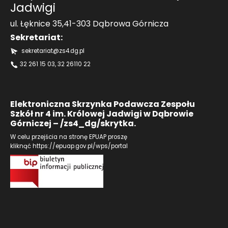
Jadwigi
ul. Łęknice 35,41-303 Dąbrowa Górnicza
Sekretariat:
sekretariat@zs4.dg.pl
32 261 15 03
, 32 26110 22
Elektroniczna Skrzynka Podawcza Zespołu
Szkół nr 4 im. Królowej Jadwigi w Dąbrowie
Górniczej – /zs4_dg/skrytka.
W celu przejścia na stronę EPUAP proszę
kliknąć
https://epuap.gov.pl/wps/portal