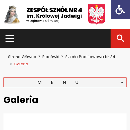
Open t
HOME
Strona Główna
Placówki
Szkoła Podstawowa Nr 34
Dla uczniów
Galeria
Dzień otwarty 2021
MENU
Kadra nauczycielska
Zajęcia pozalekcyjne
Galeria
Konkursy
Dla rodziców