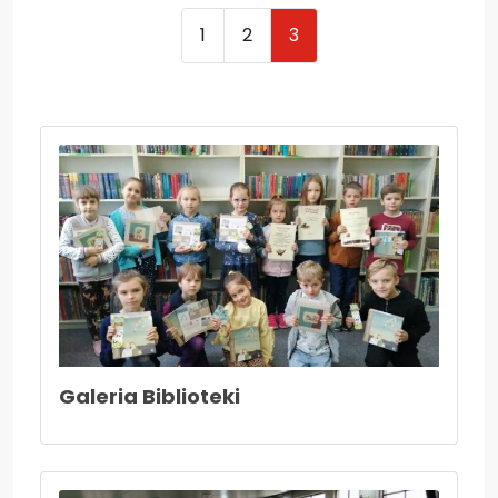
Nieodpłatna pomoc prawna i poradnictwo...
1
2
3
Kadra nauczycielska
Druki do pobrania
Zajęcia pozalekcyjne
Konkursy
Wszystko o wszawicy
Dla nauczycieli
Kadra nauczycielska
Aktywna tablica
Do pobrania - nauczyciele
Galeria Biblioteki
27 stycznia- Międzynarodowy Dzień Pamięci
o Ofiarach Holokaustu
Konkurs