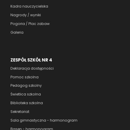
Kadra nauczycielska
Nagrody / wyniki
Pogoria / Plac zabaw
Galeria
ZESPÓŁ SZKÓŁ NR 4
Deklaracja dostępności
Pomoc szkolna
Pedagog szkolny
Świetlica szkolna
Biblioteka szkolna
Sekretariat
Sala gimnastyczna - harmonogram
Basen - harmonogram