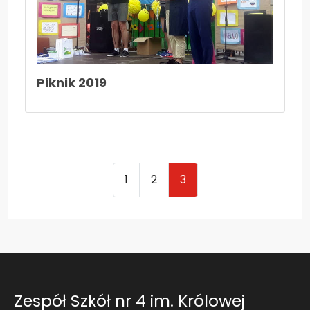
Piknik 2019
1
2
3
Zespół Szkół nr 4 im. Królowej